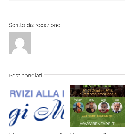
etico
–
Empoli
12
Scritto da:
redazione
Novembre
Post correlati