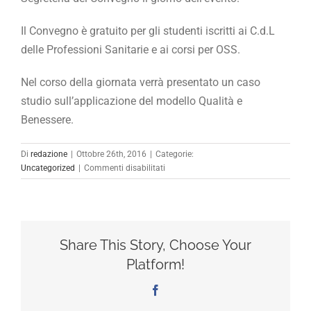
Il Convegno è gratuito per gli studenti iscritti ai C.d.L
delle Professioni Sanitarie e ai corsi per OSS.
Nel corso della giornata verrà presentato un caso
studio sull’applicazione del modello Qualità e
Benessere.
Di
redazione
|
Ottobre 26th, 2016
|
Categorie:
su
Uncategorized
|
Commenti disabilitati
Datemi
spazio…
I
primi
tre
Share This Story, Choose Your
anni
Platform!
di
esperienza
Facebook
dell’associazione
spazio