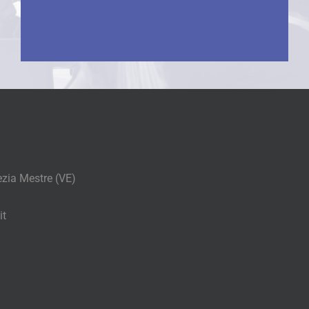
ezia Mestre (VE)
it