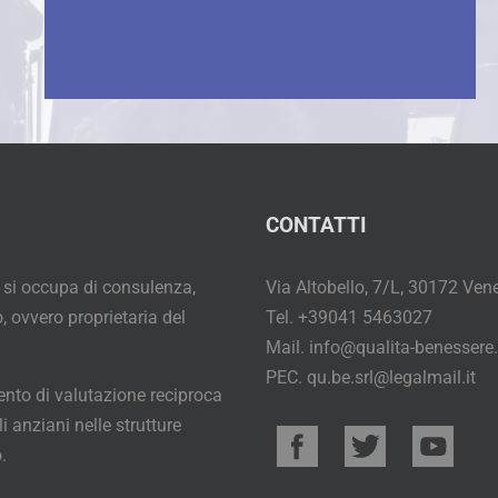
CONTATTI
 si occupa di consulenza,
Via Altobello, 7/L, 30172 Ven
, ovvero proprietaria del
Tel. +39041 5463027
Mail. info@qualita-benessere.
PEC. qu.be.srl@legalmail.it
nto di valutazione reciproca
i anziani nelle strutture
.