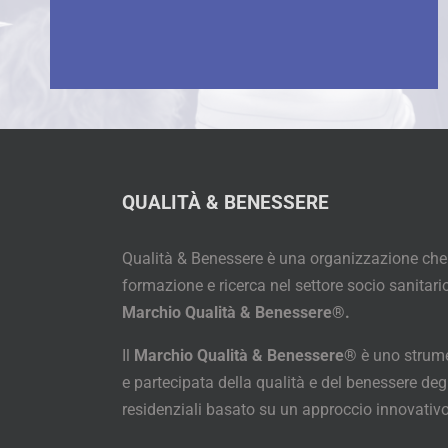
QUALITÀ & BENESSERE
Qualità & Benessere è una organizzazione che
formazione e ricerca nel settore socio sanitario
Marchio Qualità & Benessere®.
Il
Marchio Qualità & Benessere®
è uno strume
e partecipata della qualità e del benessere degl
residenziali basato su un approccio innovativo